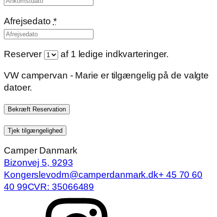
Afrejsedato
*
Reserver
af
1
ledige indkvarteringer.
VW campervan - Marie er tilgængelig på de valgte
datoer.
Camper Danmark
Bizonvej 5, 9293
Kongerslev
odm@camperdanmark.dk
+ 45 70 60
40 99
CVR: 35066489