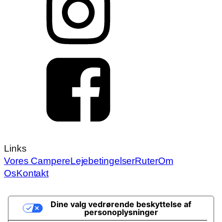
Links
Vores Campere
Lejebetingelser
Ruter
Om
Os
Kontakt
Dine valg vedrørende beskyttelse af
personoplysninger