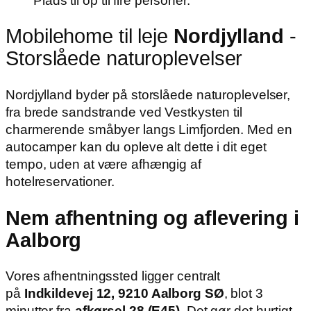
Plads til op til fire personer.
Mobilehome til leje
Nordjylland
-
Storslåede naturoplevelser
Nordjylland byder på storslåede naturoplevelser,
fra brede sandstrande ved Vestkysten til
charmerende småbyer langs Limfjorden. Med en
autocamper kan du opleve alt dette i dit eget
tempo, uden at være afhængig af
hotelreservationer.
Nem afhentning og aflevering i
Aalborg
Vores afhentningssted ligger centralt
på
Indkildevej 12, 9210 Aalborg SØ
, blot 3
minutter fra
afkørsel 28 (E45)
. Det gør det hurtigt