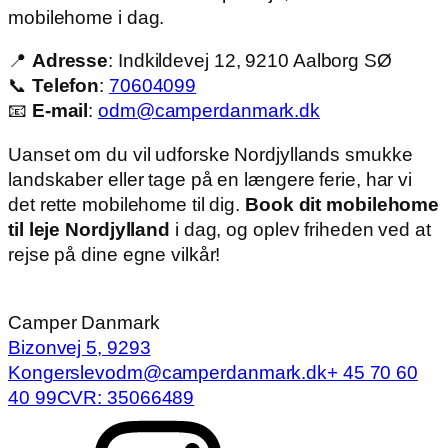
mobilehome i dag.
📍
Adresse
: Indkildevej 12, 9210 Aalborg SØ
📞
Telefon
:
70604099
📧
E-mail
:
odm@camperdanmark.dk
Uanset om du vil udforske Nordjyllands smukke
landskaber eller tage på en længere ferie, har vi
det rette mobilehome til dig.
Book dit mobilehome
til leje Nordjylland
i dag, og oplev friheden ved at
rejse på dine egne vilkår!
Camper Danmark
Bizonvej 5, 9293
Kongerslev
odm@camperdanmark.dk
+ 45 70 60
40 99
CVR: 35066489