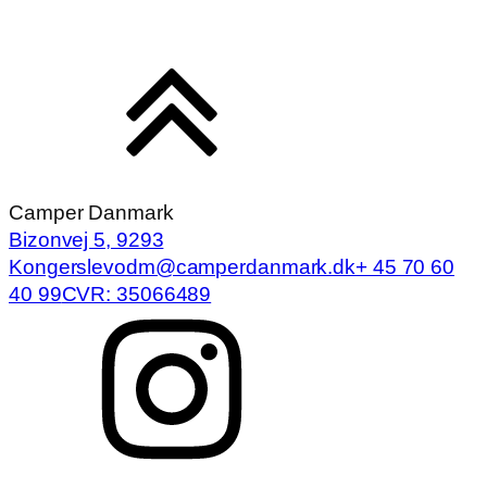
Camper Danmark
Bizonvej 5, 9293
Kongerslev
odm@camperdanmark.dk
+ 45 70 60
40 99
CVR: 35066489